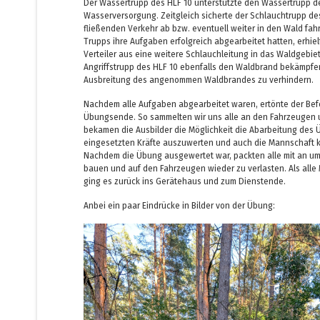
Der Wassertrupp des HLF 10 unterstützte den Wassertrupp de
Wasserversorgung. Zeitgleich sicherte der Schlauchtrupp des
fließenden Verkehr ab bzw. eventuell weiter in den Wald f
Trupps ihre Aufgaben erfolgreich abgearbeitet hatten, erhiel
Verteiler aus eine weitere Schlauchleitung in das Waldgebiet
Angriffstrupp des HLF 10 ebenfalls den Waldbrand bekämpfe
Ausbreitung des angenommen Waldbrandes zu verhindern.
Nachdem alle Aufgaben abgearbeitet waren, ertönte der Befeh
Übungsende. So sammelten wir uns alle an den Fahrzeugen 
bekamen die Ausbilder die Möglichkeit die Abarbeitung des
eingesetzten Kräfte auszuwerten und auch die Mannschaft 
Nachdem die Übung ausgewertet war, packten alle mit an um
bauen und auf den Fahrzeugen wieder zu verlasten. Als alle 
ging es zurück ins Gerätehaus und zum Dienstende.
Anbei ein paar Eindrücke in Bilder von der Übung: