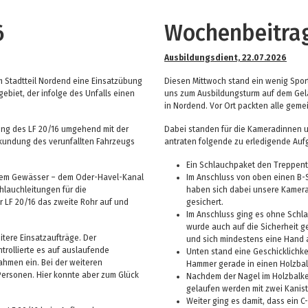
6
Wochenbeitra
Ausbildungsdient, 22.07.2026
m Stadtteil Nordend eine Einsatzübung
Diesen Mittwoch stand ein wenig Sport
biet, der infolge des Unfalls einen
uns zum Ausbildungsturm auf dem Gel
in Nordend. Vor Ort packten alle ge
ung des LF 20/16 umgehend mit der
Dabei standen für die Kameradinnen u
kundung des verunfallten Fahrzeugs
antraten folgende zu erledigende Aufg
Ein Schlauchpaket den Treppen
nem Gewässer – dem Oder-Havel-Kanal
Im Anschluss von oben einen B-
hlauchleitungen für die
haben sich dabei unsere Kamer
 LF 20/16 das zweite Rohr auf und
gesichert.
Im Anschluss ging es ohne Schla
wurde auch auf die Sicherheit g
tere Einsatzaufträge. Der
und sich mindestens eine Hand
ntrollierte es auf auslaufende
Unten stand eine Geschicklichke
ahmen ein. Bei der weiteren
Hammer gerade in einen Holzbal
Personen. Hier konnte aber zum Glück
Nachdem der Nagel im Holzbalke
gelaufen werden mit zwei Kaniste
Weiter ging es damit, dass ein 