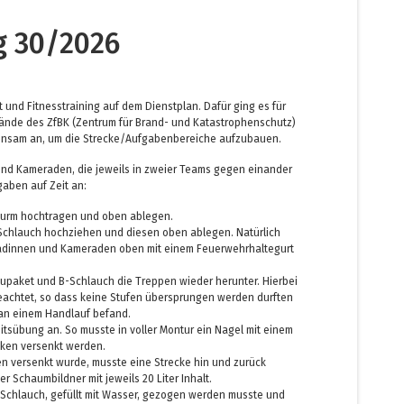
g 30/2026
 und Fitnesstraining auf dem Dienstplan. Dafür ging es für
ände des ZfBK (Zentrum für Brand- und Katastrophenschutz)
meinsam an, um die Strecke/Aufgabenbereiche aufzubauen.
nd Kameraden, die jeweils in zweier Teams gegen einander
aben auf Zeit an:
turm hochtragen und oben ablegen.
Schlauch hochziehen und diesen oben ablegen. Natürlich
adinnen und Kameraden oben mit einem Feuerwehrhaltegurt
upaket und B-Schlauch die Treppen wieder herunter. Hierbei
eachtet, so dass keine Stufen übersprungen werden durften
 an einem Handlauf befand.
itsübung an. So musste in voller Montur ein Nagel mit einem
ken versenkt werden.
n versenkt wurde, musste eine Strecke hin und zurück
r Schaumbildner mit jeweils 20 Liter Inhalt.
C-Schlauch, gefüllt mit Wasser, gezogen werden musste und