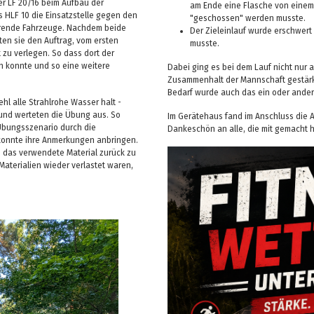
r LF 20/16 beim Aufbau der
am Ende eine Flasche von einem
 HLF 10 die Einsatzstelle gegen den
"geschossen" werden musste.
ahrende Fahrzeuge. Nachdem beide
Der Zieleinlauf wurde erschwer
ten sie den Auftrag, vom ersten
musste.
 zu verlegen. So dass dort der
n konnte und so eine weitere
Dabei ging es bei dem Lauf nicht nur 
Zusammenhalt der Mannschaft gestärkt
Bedarf wurde auch das ein oder ander
l alle Strahlrohe Wasser halt -
und werteten die Übung aus. So
Im Gerätehaus fand im Anschluss die A
 Übungsszenario durch die
Dankeschön an alle, die mit gemacht
konnte ihre Anmerkungen anbringen.
 das verwendete Material zurück zu
Materialien wieder verlastet waren,