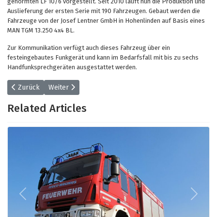
genormten LF 10/6 vorgestellt. Seit 2010 läuft nun die Produktion und
Auslieferung der ersten Serie mit 190 Fahrzeugen. Gebaut werden die
Fahrzeuge von der Josef Lentner GmbH in Hohenlinden auf Basis eines
MAN TGM 13.250 4x4 BL.
Zur Kommunikation verfügt auch dieses Fahrzeug über ein
festeingebautes Funkgerät und kann im Bedarfsfall mit bis zu sechs
Handfunksprechgeräten ausgestattet werden.
Vorheriger Beitrag: Löschgruppenfahrzeug - LF 20/16
Nächster Beitrag: Mannschaftstransportwagen (MTW)
Zurück
Weiter
Related Articles
Previous
Next