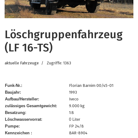
Löschgruppenfahrzeug
(LF 16-TS)
aktuelle Fahrzeuge
Zugriffe: 1363
Funk-Nr.:
Florian Barnim 00/45-01
Baujahr:
1993
Aufbau/Hersteller:
Iveco
zulässiges Gesamtgewicht:
9.000 kg
Besatzung:
1:8
Löschwasservorrat:
0 Liter
Pumpe:
FP 24/8
Kennzeichen :
BAR-8904