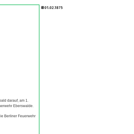
📆01.02.1875
 bald
darauf, am 1.
euerwehr Eberswalde.
die
Berliner Feuerwehr