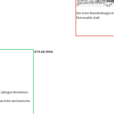
Der erste Brandenburgische
Eberswalde statt.
📆
11.08.1900
25-jährigen Bestehens
e 24m hohe mechanische