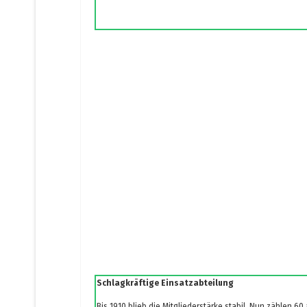
Schlagkräftige Einsatzabteilung
Bis 1910 blieb die Mitgliederstärke stabil. Nun zählen 60 