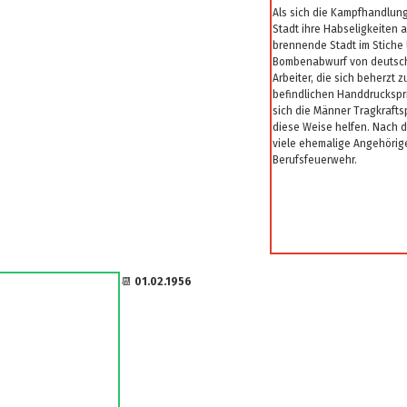
Als sich die Kampfhandlung
Stadt ihre Habseligkeiten 
brennende Stadt im Stiche l
Bombenabwurf von deutsche
Arbeiter, die sich beherzt 
befindlichen Handdruckspr
sich die Männer Tragkraft
diese Weise helfen. Nach d
viele ehemalige Angehörige
Berufsfeuerwehr.
📆
01.02.1956