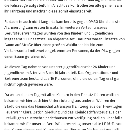
die Fahrzeuge aufgeteilt. Im Anschluss kontrollierten alle gemeinsam
ihr Fahrzeug und machten diese somit einsatzbereit.
Es dauerte auch nicht lange da kam bereits gegen 09:30 Uhr die erste
Alarmierung zum ersten Einsatz. Im weiteren Verlauf unseres
Berufsfeuerwehrtages wurden von den Kindern und Jugendlichen
insgesamt 13 Einsatzstellen abgearbeitet. Darunter waren Einsätze von
Baum auf Straße über einen großen Waldbrand bis hin zum
Verkehrsunfall mit zwei eingeklemmten Personen, da der Pkw gegen
einen Baum gefahren ist.
An diesen Tag nahmen von unserer Jugendfeuerwehr 26 Kinder und
Jugendliche im Alter von 8 bis 16 Jahren teil. Das Organisations- und
Betreuerteam bestand aus 16 Personen, ohne die so ein Tag erst gar
nicht möglich gewesen wäre.
Da wir an diesem Tag mit allen Kindern in den Einsatz fahren wollten,
bekamen wir hier auch hier Unterstützung aus anderen Wehren der
Stadt, die uns das Mannschaftstransportfahrzeug aus der Freiwilligen
Feuerwehr Clara-Zetkin-Siedlung und das Kleinlöschfahrzeug aus der
Freiwilligen Feuerwehr Spechthausen zur Verfügung stellen. Ebenfalls
bekamen wir für unseren Berufsfeuerwehrtag unsere alte LF 16-Ts von
den Kameradinnen und Kameraden aus Finow zur Verfügung gestellt.