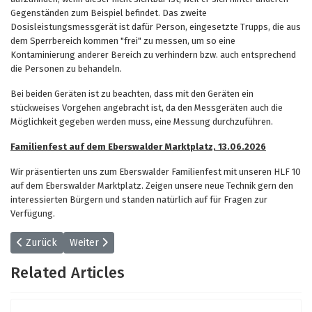
Gegenständen zum Beispiel befindet. Das zweite
Dosisleistungsmessgerät ist dafür Person, eingesetzte Trupps, die aus
dem Sperrbereich kommen "frei" zu messen, um so eine
Kontaminierung anderer Bereich zu verhindern bzw. auch entsprechend
die Personen zu behandeln.
Bei beiden Geräten ist zu beachten, dass mit den Geräten ein
stückweises Vorgehen angebracht ist, da den Messgeräten auch die
Möglichkeit gegeben werden muss, eine Messung durchzuführen.
Familienfest auf dem Eberswalder Marktplatz, 13.06.2026
Wir präsentierten uns zum Eberswalder Familienfest mit unseren HLF 10
auf dem Eberswalder Marktplatz. Zeigen unsere neue Technik gern den
interessierten Bürgern und standen natürlich auf für Fragen zur
Verfügung.
Vorheriger Beitrag: Wochenbeitrag 25/2026
Nächster Beitrag: Wochenbeitrag 23/2026
Zurück
Weiter
Related Articles