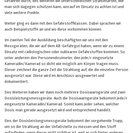
Gefahren durch, des weiteren die unterschiedlichen Strahlenarten, wie
man sich dagegen schützen kann, worauf im Einsatz zu achten ist und
viele weitere Punkte.
Weiter ging es dann mit den Gefahrstoffklassen. Dabei sprachen wir
auch Beispielstoffe an und wo diese vorkommen können.
Im zweiten Teil der Ausbildung beschäftigten wir uns mit den
Messgeräten, die wir auf dem AB-Gefahrgut haben, wenn wir zu einem
Einsatz mit radiologischen oder nuklearen Gefahrstoffen kommen. So
unter anderem den Personendosimeter, den jede/r eingesetzte
Kameradin/Kamerad so dicht wie möglich am Körper tragen muss.
Dieser zeichnet die ganze Zeit die Strahlung auf, die die einzelne Person
ausgesetzt war. Diese wird im Anschluss ausgewertet und
dokumentiert.
Des Weiteren haben wir dann noch mehrere Dosiswarngeräte und zwei
Dosisleistungsmessgeräte. Auch die Dosiswarngeräte bekommt jede/r
eingesetzte Kameradin/Kamerad. Somit kann jeder sehen, welcher
Dosis man gerade ausgesetzt wird und entsprechend handelt.
Eins der Dosisleistungsmessgeräte bekommt der vorgehende Trupp,
um so die Strahlung an der Unfallstelle zu messen und den Stoff
aufzufinden, wenn dieser nicht sichtbar ist, weil er sich hinter anderen