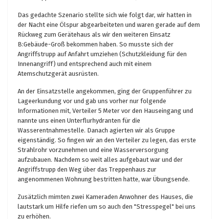
Das gedachte Szenario stellte sich wie folgt dar, wir hatten in
der Nacht eine Ölspur abgearbeiteten und waren gerade auf dem
Rückweg zum Gerätehaus als wir den weiteren Einsatz
B:Gebäude-Groß bekommen haben. So musste sich der
Angriffstrupp auf Anfahrt umziehen (Schutzkleidung für den
Innenangriff) und entsprechend auch mit einem
Atemschutzgerät ausrüsten.
An der Einsatzstelle angekommen, ging der Gruppenführer zu
Lageerkundung vor und gab uns vorher nur folgende
Informationen mit, Verteiler 5 Meter vor den Hauseingang und
nannte uns einen Unterflurhydranten für die
Wasserentnahmestelle. Danach agierten wir als Gruppe
eigenständig. So fingen wir an den Verteiler zu legen, das erste
Strahlrohr vorzunehmen und eine Wasserversorgung
aufzubauen. Nachdem so weit alles aufgebaut war und der
Angriffstrupp den Weg über das Treppenhaus zur
angenommenen Wohnung bestritten hatte, war Übungsende.
Zusätzlich mimten zwei Kameraden Anwohner des Hauses, die
lautstark um Hilfe riefen um so auch den "Stresspegel" bei uns
zu erhöhen.