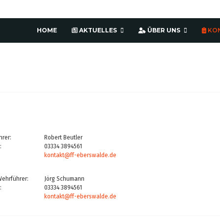
HOME
AKTUELLES
ÜBER UNS
KO
rer:
Robert Beutler
:
03334 3894561
kontakt@ff-eberswalde.de
 Wehrführer:
Jörg Schumann
:
03334 3894561
kontakt@ff-eberswalde.de